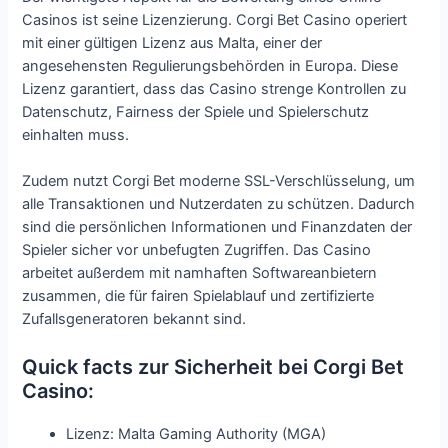
Casinos ist seine Lizenzierung. Corgi Bet Casino operiert
mit einer gültigen Lizenz aus Malta, einer der
angesehensten Regulierungsbehörden in Europa. Diese
Lizenz garantiert, dass das Casino strenge Kontrollen zu
Datenschutz, Fairness der Spiele und Spielerschutz
einhalten muss.
Zudem nutzt Corgi Bet moderne SSL-Verschlüsselung, um
alle Transaktionen und Nutzerdaten zu schützen. Dadurch
sind die persönlichen Informationen und Finanzdaten der
Spieler sicher vor unbefugten Zugriffen. Das Casino
arbeitet außerdem mit namhaften Softwareanbietern
zusammen, die für fairen Spielablauf und zertifizierte
Zufallsgeneratoren bekannt sind.
Quick facts zur Sicherheit bei Corgi Bet
Casino:
Lizenz: Malta Gaming Authority (MGA)