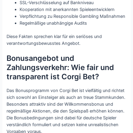
SSL-Verschlüsselung auf Bankniveau
Kooperation mit anerkannten Spieleentwicklern
Verpflichtung zu Responsible Gambling Maßnahmen
Regelmäßige unabhängige Audits
Diese Fakten sprechen klar für ein seriöses und
verantwortungsbewusstes Angebot.
Bonusangebot und
Zahlungsverkehr: Wie fair und
transparent ist Corgi Bet?
Das Bonusprogramm von Corgi Bet ist vielfältig und richtet
sich sowohl an Einsteiger als auch an treue Stammkunden.
Besonders attraktiv sind der Willkommensbonus und
regelmäßige Aktionen, die den Spielspaß erhöhen können.
Die Bonusbedingungen sind dabei für deutsche Spieler
verständlich formuliert und setzen keine unrealistischen
Vorgaben voraus.