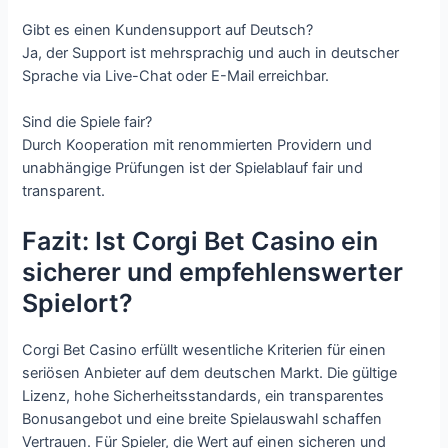
Gibt es einen Kundensupport auf Deutsch?
Ja, der Support ist mehrsprachig und auch in deutscher
Sprache via Live-Chat oder E-Mail erreichbar.
Sind die Spiele fair?
Durch Kooperation mit renommierten Providern und
unabhängige Prüfungen ist der Spielablauf fair und
transparent.
Fazit: Ist Corgi Bet Casino ein
sicherer und empfehlenswerter
Spielort?
Corgi Bet Casino erfüllt wesentliche Kriterien für einen
seriösen Anbieter auf dem deutschen Markt. Die gültige
Lizenz, hohe Sicherheitsstandards, ein transparentes
Bonusangebot und eine breite Spielauswahl schaffen
Vertrauen. Für Spieler, die Wert auf einen sicheren und