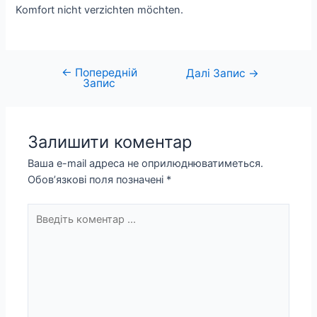
Komfort nicht verzichten möchten.
←
Попередній
Навігація
Далі Запис
→
Запис
записів
Залишити коментар
Ваша e-mail адреса не оприлюднюватиметься.
Обов’язкові поля позначені
*
Введіть
коментар
...