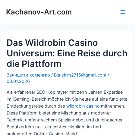
Перейти
до
Kachanov-Art.com
Main
вмісту
Men
Das Wildrobin Casino
Universum: Eine Reise durch
die Plattform
Залишити коментар
/ Від
skim2715@gmail.com
/
08.01.2026
Als erfahrener SEO-Kopiraÿter mit zehn Jahren Expertise
im iGaming-Bereich möchte ich Sie heute auf eine fundierte
Entdeckungsreise durch das
wildrobin casino
mitnehmen.
Diese Plattform bietet eine Mischung aus moderner
Technik, umfangreichem Spielangebot und durchdachter
Benutzerführung – ein echtes Highlight im hart
umkämpften Online-Casino-Markt.