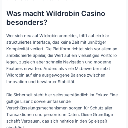
Was macht Wildrobin Casino
besonders?
Wer sich neu auf Wildrobin anmeldet, trifft auf ein klar
strukturiertes Interface, das keine Zeit mit unnötiger
Komplexität verliert. Die Plattform richtet sich vor allem an
ambitionierte Spieler, die Wert auf ein vielseitiges Portfolio
legen, zugleich aber schnelle Navigation und moderne
Features erwarten. Anders als viele Mitbewerber setzt
Wildrobin auf eine ausgewogene Balance zwischen
Innovation und bewährter Stabilität.
Die Sicherheit steht hier selbstverständlich im Fokus: Eine
gültige Lizenz sowie umfassende
Verschlüsselungsmechanismen sorgen für Schutz aller
Transaktionen und persönliche Daten. Diese Grundlage
schafft Vertrauen, das sich nahtlos in den Spielspaß
überträgt.