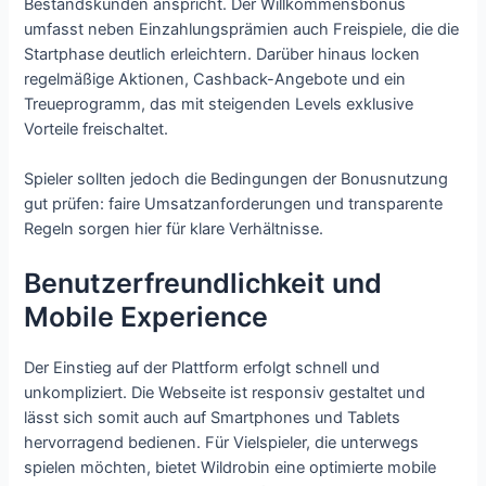
Bestandskunden anspricht. Der Willkommensbonus
umfasst neben Einzahlungsprämien auch Freispiele, die die
Startphase deutlich erleichtern. Darüber hinaus locken
regelmäßige Aktionen, Cashback-Angebote und ein
Treueprogramm, das mit steigenden Levels exklusive
Vorteile freischaltet.
Spieler sollten jedoch die Bedingungen der Bonusnutzung
gut prüfen: faire Umsatzanforderungen und transparente
Regeln sorgen hier für klare Verhältnisse.
Benutzerfreundlichkeit und
Mobile Experience
Der Einstieg auf der Plattform erfolgt schnell und
unkompliziert. Die Webseite ist responsiv gestaltet und
lässt sich somit auch auf Smartphones und Tablets
hervorragend bedienen. Für Vielspieler, die unterwegs
spielen möchten, bietet Wildrobin eine optimierte mobile