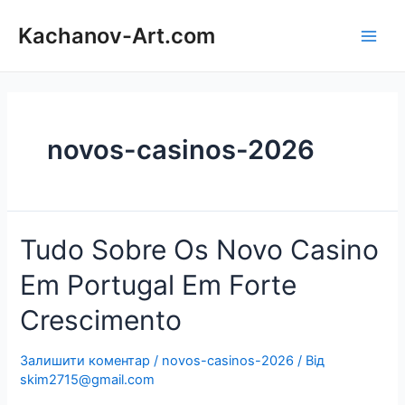
Перейти
до
Kachanov-Art.com
Main
вмісту
Men
novos-casinos-2026
Tudo Sobre Os Novo Casino
Em Portugal Em Forte
Crescimento
Залишити коментар
/
novos-casinos-2026
/ Від
skim2715@gmail.com