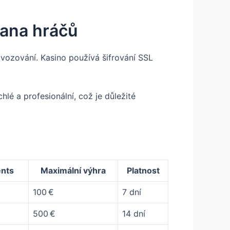
rana hráčů
vozování. Kasino používá šifrování SSL
lé a profesionální, což je důležité
nts
Maximální výhra
Platnost
100 €
7 dní
500 €
14 dní