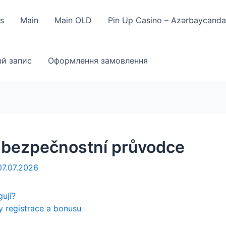
s
Main
Main OLD
Pin Up Casino – Azərbaycanda
ий запис
Оформлення замовлення
– bezpečnostní průvodce
07.07.2026
gují?
y registrace a bonusu