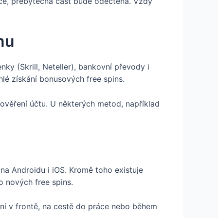
íce, přebytečná část bude odečtena. Vždy
nu
ky (Skrill, Neteller), bankovní převody i
lé získání bonusových free spins.
věření účtu. U některých metod, například
na Androidu i iOS. Kromě toho existuje
o nových free spins.
ání v frontě, na cestě do práce nebo během