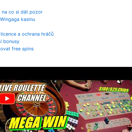
 na co si dát pozor
 Wingaga kasinu
licence a ochrana hráčů
mi bonusy
ovat free spins