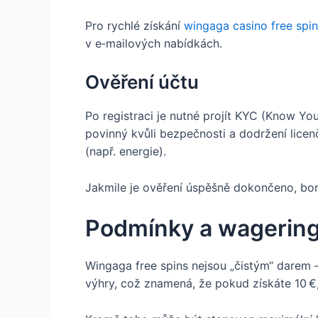
Pro rychlé získání
wingaga casino free spi
v e‑mailových nabídkách.
Ověření účtu
Po registraci je nutné projít KYC (Know Yo
povinný kvůli bezpečnosti a dodržení lice
(např. energie).
Jakmile je ověření úspěšně dokončeno, bonu
Podmínky a wagering 
Wingaga free spins nejsou „čistým“ darem 
výhry, což znamená, že pokud získáte 10 €