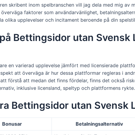
aren skribent inom spelbranschen vill jag dela med mig av 
du överväga faktorer som användarvänlighet, betalningsalter
uda olika upplevelser och incitament beroende på din spelsti
 på Bettingsidor utan Svensk 
lare en varierad upplevelse jämfört med licensierade plattf
aspekt att överväga är hur dessa plattformar regleras i andr
tt förstå att medan det finns fördelar, finns det också riske
rnativ, inklusive licensland, speltyp och plattformens rykte.
ra Bettingsidor utan Svensk 
Bonusar
Betalningsalternativ