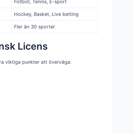
Fotboll, Tennis, E-sport
Hockey, Basket, Live betting
Fler än 30 sporter
nsk Licens
ra viktiga punkter att överväga: