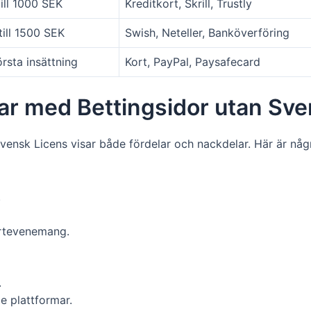
ill 1000 SEK
Kreditkort, Skrill, Trustly
ill 1500 SEK
Swish, Neteller, Banköverföring
rsta insättning
Kort, PayPal, Paysafecard
ar med Bettingsidor utan Sve
Svensk Licens visar både fördelar och nackdelar. Här är någ
.
portevenemang.
.
e plattformar.