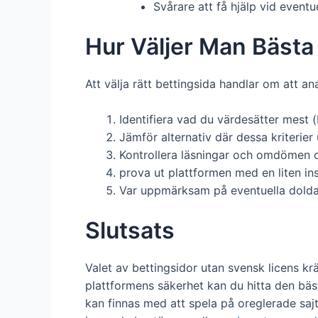
Svårare att få hjälp vid eventu
Hur Väljer Man Bästa
Att välja rätt bettingsida handlar om att a
Identifiera vad du värdesätter mest 
Jämför alternativ där dessa kriterier 
Kontrollera läsningar och omdömen o
prova ut plattformen med en liten ins
Var uppmärksam på eventuella dolda av
Slutsats
Valet av bettingsidor utan svensk licens kr
plattformens säkerhet kan du hitta den bäs
kan finnas med att spela på oreglerade sajt