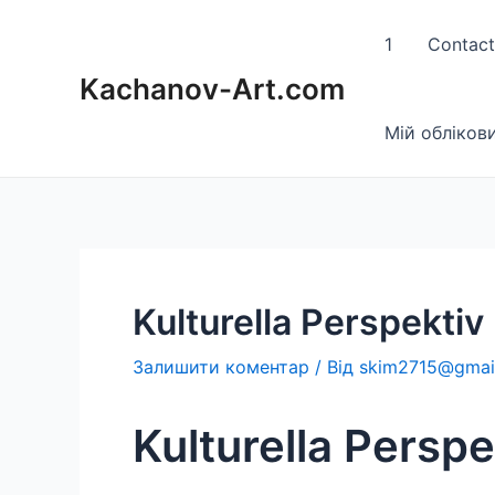
Перейти
до
1
Contact
вмісту
Kachanov-Art.com
Мій обліков
Kulturella Perspektiv
Залишити коментар
/ Від
skim2715@gmai
Kulturella Persp