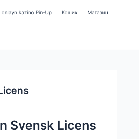
 onlayn kazino Pin-Up
Кошик
Магазин
Licens
an Svensk Licens