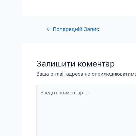
Навігація
←
Попередній Запис
записів
Залишити коментар
Ваша e-mail адреса не оприлюднюватиме
Введіть
коментар
...