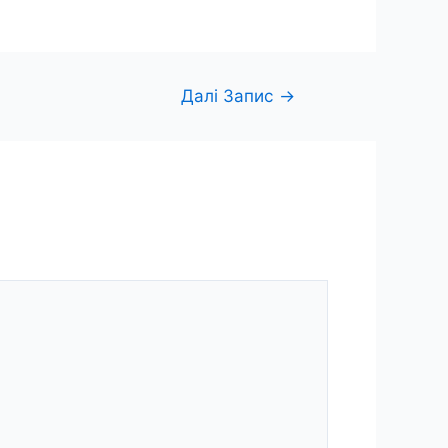
Далі Запис
→