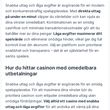
Snabba uttag och låga avgifter är avgörande för en modern
och konkurrenskraftig spelupplevelse. Med
direkta uttag
på under en minut
slipper du väntetider och kan njuta av
dina vinster omedelbart. Kombinationen av en smidig
cashflow och minimala transaktionskostnader gör att du
behåller mer av dina pengar.
Låga avgifter maximerar ditt
spelvärde
och eliminerar onödiga hinder, vilket ger dig full
kontroll över din ekonomi. Välj en plattform som prioriterar
snabbhet och transparens – det är en självklarhet för en
seriös spelare.
Hur du hittar casinon med omedelbara
utbetalningar
Snabba uttag och låga avgifter är avgörande för en smidig
spelupplevelse. För att maximera dina vinster bör du
prioritera casinon som erbjuder omedelbara uttag utan
onödiga fördröjningar.
Välj alltid ett casino med snabba
uttag och låga avgifter
för att undvika att vänta på dina