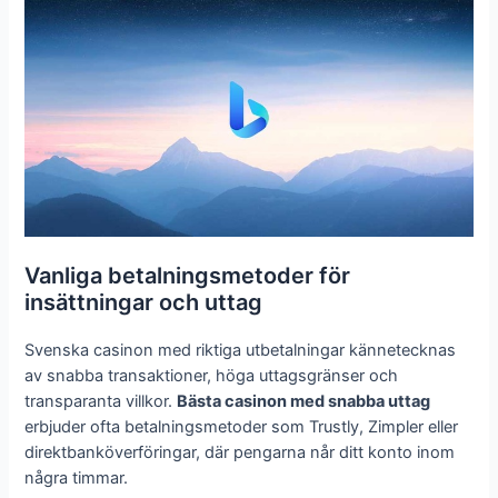
Vanliga betalningsmetoder för
insättningar och uttag
Svenska casinon med riktiga utbetalningar kännetecknas
av snabba transaktioner, höga uttagsgränser och
transparanta villkor.
Bästa casinon med snabba uttag
erbjuder ofta betalningsmetoder som Trustly, Zimpler eller
direktbanköverföringar, där pengarna når ditt konto inom
några timmar.