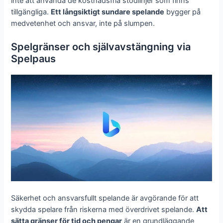
inte att använda de kostnadsfria stödlinjer som finns
tillgängliga.
Ett långsiktigt sundare spelande
bygger på
medvetenhet och ansvar, inte på slumpen.
Spelgränser och självavstängning via
Spelpaus
Säkerhet och ansvarsfullt spelande är avgörande för att
skydda spelare från riskerna med överdrivet spelande.
Att
sätta gränser för tid och pengar
är en grundläggande