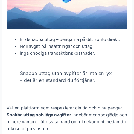
Blixtsnabba uttag – pengarna på ditt konto direkt.
Noll avgift på insättningar och uttag.
Inga onödiga transaktionskostnader.
Snabba uttag utan avgifter är inte en lyx
– det är en standard du förtjänar.
Välj en plattform som respekterar din tid och dina pengar.
Snabba uttag och låga avgifter
innebär mer spelglädje och
mindre väntan. Låt oss ta hand om din ekonomi medan du
fokuserar på vinsten.