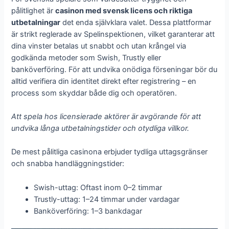
pålitlighet är
casinon med svensk licens och riktiga
utbetalningar
det enda självklara valet. Dessa plattformar
är strikt reglerade av Spelinspektionen, vilket garanterar att
dina vinster betalas ut snabbt och utan krångel via
godkända metoder som Swish, Trustly eller
banköverföring. För att undvika onödiga förseningar bör du
alltid verifiera din identitet direkt efter registrering – en
process som skyddar både dig och operatören.
Att spela hos licensierade aktörer är avgörande för att
undvika långa utbetalningstider och otydliga villkor.
De mest pålitliga casinona erbjuder tydliga uttagsgränser
och snabba handläggningstider:
Swish-uttag: Oftast inom 0–2 timmar
Trustly-uttag: 1–24 timmar under vardagar
Banköverföring: 1–3 bankdagar