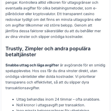
pengar. Kontrollera alltid villkoren för uttagsgränser och
eventuella avgifter för olika betalningsmetoder, som e-
plånböcker eller kryptovalutor. Ett transparent casino
redovisar tydligt om det finns en minsta uttagsgräns eller
om avgifter tillkommer vid större belopp. Genom att
jämföra dessa faktorer säkerställer du att du behåller mer
av dina vinster och slipper onödiga kostnader.
Trustly, Zimpler och andra populära
betaltjänster
Snabba uttag och låga avgifter
är avgörande för en smidig
spelupplevelse. Hos oss får du dina vinster direkt, utan
onödiga väntetider eller dolda kostnader. Vi prioriterar
transparens och effektivitet, så att du slipper dyra
transaktionsavgifter.
Uttag behandlas inom 24 timmar – ofta snabbare.
Noll kronor i uttagsavgift per transaktion.
Inga minsta beloppsgränser för utbetalning.