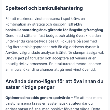
Spelteori och bankrullehantering
För att maximera vinstchanserna i spel krävs en
kombination av strategi och disciplin.
Effektiv
bankrullehantering är avgörande för långsiktig framgång
.
Genom att sätta en fast budget och aldrig överskrida den
undviker du känslostyrda beslut. Fokusera på spel med
hög återbetalningsprocent och lär dig oddsens dynamik.
Använd välgrundade analyser istället för slumpmässiga val.
Undvik jakt på förluster och acceptera att varians är en
naturlig del av processen. En strukturerad metod, snarare
än impuls, ökar dina chanser att gå med vinst över tid.
Använda demo-lägen för att öva innan du
satsar riktiga pengar
Optimera dina odds genom spelvärde
– För att maximera
vinstchanserna krävs en systematisk strategi där du
endast satsar på spel med positivt förväntat värde. Detta