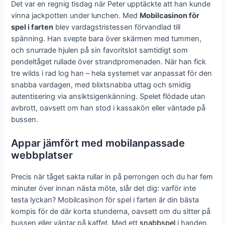
Det var en regnig tisdag när Peter upptäckte att han kunde
vinna jackpotten under lunchen. Med
Mobilcasinon för
spel i farten
blev vardagstristessen förvandlad till
spänning. Han svepte bara över skärmen med tummen,
och snurrade hjulen på sin favoritslot samtidigt som
pendeltåget rullade över strandpromenaden. När han fick
tre wilds i rad log han – hela systemet var anpassat för den
snabba vardagen, med blixtsnabba uttag och smidig
autentisering via ansiktsigenkänning. Spelet flödade utan
avbrott, oavsett om han stod i kassakön eller väntade på
bussen.
Appar jämfört med mobilanpassade
webbplatser
Precis när tåget sakta rullar in på perrongen och du har fem
minuter över innan nästa möte, slår det dig: varför inte
testa lyckan? Mobilcasinon för spel i farten är din bästa
kompis för de där korta stunderna, oavsett om du sitter på
bussen eller väntar på kaffet. Med ett
snabbspel
i handen