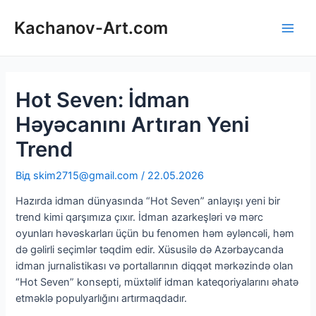
Перейти
до
Kachanov-Art.com
Main
вмісту
Men
Hot Seven: İdman
Həyəcanını Artıran Yeni
Trend
Від
skim2715@gmail.com
/
22.05.2026
Hazırda idman dünyasında “Hot Seven” anlayışı yeni bir
trend kimi qarşımıza çıxır. İdman azarkeşləri və mərc
oyunları həvəskarları üçün bu fenomen həm əyləncəli, həm
də gəlirli seçimlər təqdim edir. Xüsusilə də Azərbaycanda
idman jurnalistikası və portallarının diqqət mərkəzində olan
“Hot Seven” konsepti, müxtəlif idman kateqoriyalarını əhatə
etməklə populyarlığını artırmaqdadır.