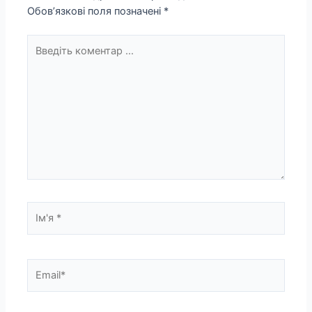
Обов’язкові поля позначені
*
Введіть
коментар
...
Ім'я
*
Email*