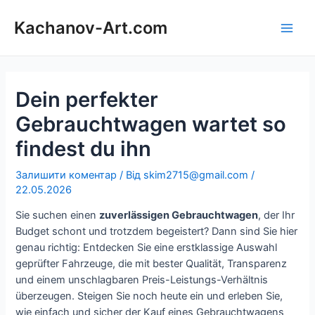
Перейти
до
Kachanov-Art.com
Main
вмісту
Men
Dein perfekter
Gebrauchtwagen wartet so
findest du ihn
Залишити коментар
/ Від
skim2715@gmail.com
/
22.05.2026
Sie suchen einen
zuverlässigen Gebrauchtwagen
, der Ihr
Budget schont und trotzdem begeistert? Dann sind Sie hier
genau richtig: Entdecken Sie eine erstklassige Auswahl
geprüfter Fahrzeuge, die mit bester Qualität, Transparenz
und einem unschlagbaren Preis-Leistungs-Verhältnis
überzeugen. Steigen Sie noch heute ein und erleben Sie,
wie einfach und sicher der Kauf eines Gebrauchtwagens