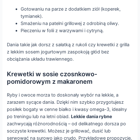
Gotowaniu na parze z dodatkiem ziół (koperek,
tymianek).
Smażeniu na patelni grillowej z odrobiną oliwy.
Pieczeniu w folii z warzywami i cytryną.
Dania takie jak dorsz z sałatką z rukoli czy krewetki z grilla
z lekkim sosem jogurtowym zaspokoją głód bez
obciążania układu trawiennego.
Krewetki w sosie czosnkowo-
pomidorowym z makaronem
Ryby i owoce morza to doskonały wybór na lekkie, a
zarazem sycące dania. Dzięki nim szybko przygotujesz
posiłek bogaty w cenne białko i kwasy omega-3, idealny
po treningu lub na letni obiad.
Lekkie dania rybne
zachwycają różnorodnością – od delikatnego dorsza po
soczyste krewetki. Możesz je grillować, dusić lub
serwować na surowo jako crudo. Przykładowe propozycje,