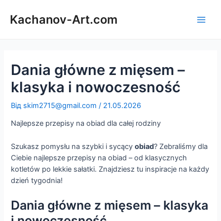
Перейти
до
Kachanov-Art.com
Main
вмісту
Men
Dania główne z mięsem –
klasyka i nowoczesność
Від
skim2715@gmail.com
/
21.05.2026
Najlepsze przepisy na obiad dla całej rodziny
Szukasz pomysłu na szybki i sycący
obiad
? Zebraliśmy dla
Ciebie najlepsze przepisy na obiad – od klasycznych
kotletów po lekkie sałatki. Znajdziesz tu inspiracje na każdy
dzień tygodnia!
Dania główne z mięsem – klasyka
i nowoczesność