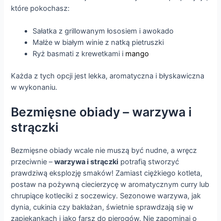
które pokochasz:
Sałatka z grillowanym łososiem i awokado
Małże w białym winie z natką pietruszki
Ryż basmati z krewetkami i
mango
Każda z tych opcji jest lekka, aromatyczna i błyskawiczna
w wykonaniu.
Bezmięsne obiady – warzywa i
strączki
Bezmięsne obiady wcale nie muszą być nudne, a wręcz
przeciwnie –
warzywa i strączki
potrafią stworzyć
prawdziwą eksplozję smaków! Zamiast ciężkiego kotleta,
postaw na pożywną ciecierzycę w aromatycznym curry lub
chrupiące kotleciki z soczewicy. Sezonowe warzywa, jak
dynia, cukinia czy bakłażan, świetnie sprawdzają się w
zapiekankach i jako farsz do pierogów. Nie zapominaj o