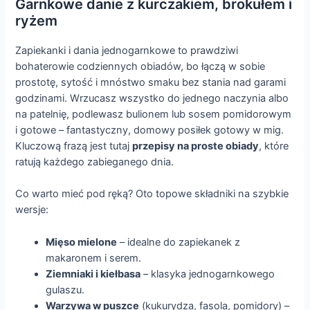
Garnkowe danie z kurczakiem, brokułem i
ryżem
Zapiekanki i dania jednogarnkowe to prawdziwi
bohaterowie codziennych obiadów, bo łączą w sobie
prostotę, sytość i mnóstwo smaku bez stania nad garami
godzinami. Wrzucasz wszystko do jednego naczynia albo
na patelnię, podlewasz bulionem lub sosem pomidorowym
i gotowe – fantastyczny, domowy posiłek gotowy w mig.
Kluczową frazą jest tutaj
przepisy na proste obiady
, które
ratują każdego zabieganego dnia.
Co warto mieć pod ręką? Oto topowe składniki na szybkie
wersje:
Mięso mielone
– idealne do zapiekanek z
makaronem i serem.
Ziemniaki i kiełbasa
– klasyka jednogarnkowego
gulaszu.
Warzywa w puszce
(kukurydza, fasola, pomidory) –