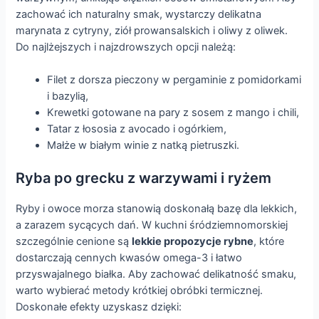
zachować ich naturalny smak, wystarczy delikatna
marynata z cytryny, ziół prowansalskich i oliwy z oliwek.
Do najlżejszych i najzdrowszych opcji należą:
Filet z dorsza pieczony w pergaminie z pomidorkami
i bazylią,
Krewetki gotowane na pary z sosem z mango i chili,
Tatar z łososia z avocado i ogórkiem,
Małże w białym winie z natką pietruszki.
Ryba po grecku z warzywami i ryżem
Ryby i owoce morza stanowią doskonałą bazę dla lekkich,
a zarazem sycących dań. W kuchni śródziemnomorskiej
szczególnie cenione są
lekkie propozycje rybne
, które
dostarczają cennych kwasów omega-3 i łatwo
przyswajalnego białka. Aby zachować delikatność smaku,
warto wybierać metody krótkiej obróbki termicznej.
Doskonałe efekty uzyskasz dzięki: