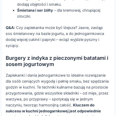
dodają objętości i smaku.
Śmietana i ser żółty
– dla kremowej, chrupiącej
otoczki.
Q&A:
Czy zapiekanka może być lżejsza? Jasne, zastąp
sos śmietanowy na bazie jogurtu, a do jednogarnkowca
dodaj więcej cukinii i papryki – wciąż wyjdzie pyszny i
sycący.
Burgery z indyka z pieczonymi batatami i
sosem jogurtowym
Zapiekanki i dania jednogarnkowe to idealne rozwiązanie
dla osób ceniących wygodę i pełnię smaku, bez spędzania
godzin w kuchni. Te techniki kulinarne bazują na prostocie
przygotowania, gdzie wszystkie składniki – od mięs, przez
warzywa, po przyprawy – spotykają się w jednym
naczyniu, tworząc harmonijną całość.
Kluczem do
sukcesu w kuchni jednogarnkowej jest odpowiednie