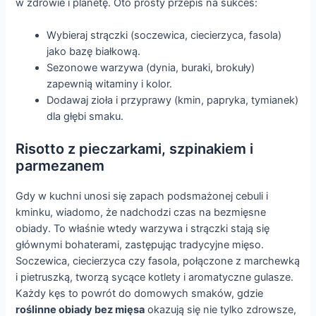
w zdrowie i planetę. Oto prosty przepis na sukces:
Wybieraj strączki (soczewica, ciecierzyca, fasola)
jako bazę białkową.
Sezonowe warzywa (dynia, buraki, brokuły)
zapewnią witaminy i kolor.
Dodawaj zioła i przyprawy (kmin, papryka, tymianek)
dla głębi smaku.
Risotto z pieczarkami, szpinakiem i
parmezanem
Gdy w kuchni unosi się zapach podsmażonej cebuli i
kminku, wiadomo, że nadchodzi czas na bezmięsne
obiady. To właśnie wtedy warzywa i strączki stają się
głównymi bohaterami, zastępując tradycyjne mięso.
Soczewica, ciecierzyca czy fasola, połączone z marchewką
i pietruszką, tworzą sycące kotlety i aromatyczne gulasze.
Każdy kęs to powrót do domowych smaków, gdzie
roślinne obiady bez mięsa
okazują się nie tylko zdrowsze,