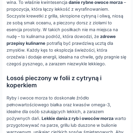
wina. To właśnie kwintesencja
danie rybne owoce morza
–
propozycja, która łączy lekkość z wyrafinowaniem.
Soczyste krewetki z grilla, skropione cytryną i oliwą, niosą
ze sobą smak oceanu, a pieczony dorsz z ziołami to
esencja prostoty. W takich posiłkach nie ma miejsca na
nudę – to kulinarna podróż, która dowodzi, że
zdrowe
przepisy kulinarne
potrafią być prawdziwą ucztą dla
zmysłów. Każdy kęs to eksplozja świeżości, która
orzeźwia i dodaje energii, idealna na chwile, gdy pragnie się
czegoś pysznego, a zarazem niezwykle lekkiego.
Łosoś pieczony w folii z cytryną i
koperkiem
Ryby i owoce morza to doskonałe źródło
pełnowartościowego białka oraz kwasów omega-3,
idealne dla osób szukających lekkich, a zarazem
pożywnych dań.
Lekkie dania z ryb i owoców morza
warto
przygotowywać na parze, grillu lub duszone w bulionie
warzywnym, unikając ciężkich sosów śmietanowych. Aby