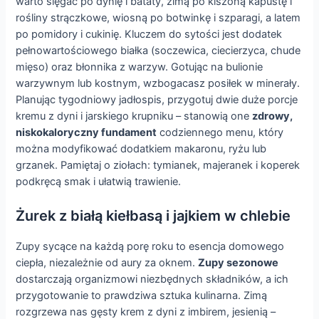
warto sięgać po dynię i bataty, zimą po kiszoną kapustę i
rośliny strączkowe, wiosną po botwinkę i szparagi, a latem
po pomidory i cukinię. Kluczem do sytości jest dodatek
pełnowartościowego białka (soczewica, ciecierzyca, chude
mięso) oraz błonnika z warzyw. Gotując na bulionie
warzywnym lub kostnym, wzbogacasz posiłek w minerały.
Planując tygodniowy jadłospis, przygotuj dwie duże porcje
kremu z dyni i jarskiego krupniku – stanowią one
zdrowy,
niskokaloryczny fundament
codziennego menu, który
można modyfikować dodatkiem makaronu, ryżu lub
grzanek. Pamiętaj o ziołach: tymianek, majeranek i koperek
podkręcą smak i ułatwią trawienie.
Żurek z białą kiełbasą i jajkiem w chlebie
Zupy sycące na każdą porę roku to esencja domowego
ciepła, niezależnie od aury za oknem.
Zupy sezonowe
dostarczają organizmowi niezbędnych składników, a ich
przygotowanie to prawdziwa sztuka kulinarna. Zimą
rozgrzewa nas gęsty krem z dyni z imbirem, jesienią –