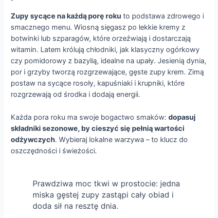
Zupy sycące na każdą porę roku
to podstawa zdrowego i
smacznego menu. Wiosną sięgasz po lekkie kremy z
botwinki lub szparagów, które orzeźwiają i dostarczają
witamin. Latem królują chłodniki, jak klasyczny ogórkowy
czy pomidorowy z bazylią, idealne na upały. Jesienią dynia,
por i grzyby tworzą rozgrzewające, gęste zupy krem. Zimą
postaw na sycące rosoły, kapuśniaki i krupniki, które
rozgrzewają od środka i dodają energii.
Każda pora roku ma swoje bogactwo smaków:
dopasuj
składniki sezonowe, by cieszyć się pełnią wartości
odżywczych
. Wybieraj lokalne warzywa – to klucz do
oszczędności i świeżości.
Prawdziwa moc tkwi w prostocie: jedna
miska gęstej zupy zastąpi cały obiad i
doda sił na resztę dnia.