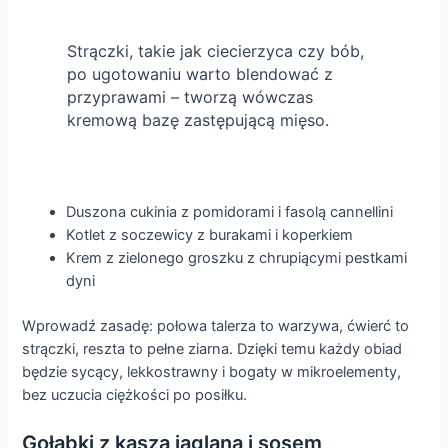
Strączki, takie jak ciecierzyca czy bób,
po ugotowaniu warto blendować z
przyprawami – tworzą wówczas
kremową bazę zastępującą mięso.
Duszona cukinia z pomidorami i fasolą cannellini
Kotlet z soczewicy z burakami i koperkiem
Krem z zielonego groszku z chrupiącymi pestkami
dyni
Wprowadź zasadę: połowa talerza to warzywa, ćwierć to
strączki, reszta to pełne ziarna. Dzięki temu każdy obiad
będzie sycący, lekkostrawny i bogaty w mikroelementy,
bez uczucia ciężkości po posiłku.
Gołąbki z kaszą jaglaną i sosem