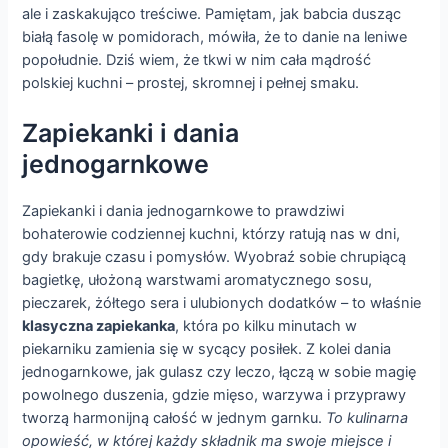
ale i zaskakująco treściwe. Pamiętam, jak babcia dusząc
białą fasolę w pomidorach, mówiła, że to danie na leniwe
popołudnie. Dziś wiem, że tkwi w nim cała mądrość
polskiej kuchni – prostej, skromnej i pełnej smaku.
Zapiekanki i dania
jednogarnkowe
Zapiekanki i dania jednogarnkowe to prawdziwi
bohaterowie codziennej kuchni, którzy ratują nas w dni,
gdy brakuje czasu i pomysłów. Wyobraź sobie chrupiącą
bagietkę, ułożoną warstwami aromatycznego sosu,
pieczarek, żółtego sera i ulubionych dodatków – to właśnie
klasyczna zapiekanka
, która po kilku minutach w
piekarniku zamienia się w sycący posiłek. Z kolei dania
jednogarnkowe, jak gulasz czy leczo, łączą w sobie magię
powolnego duszenia, gdzie mięso, warzywa i przyprawy
tworzą harmonijną całość w jednym garnku.
To kulinarna
opowieść, w której każdy składnik ma swoje miejsce i