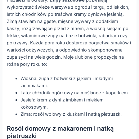
niezależnie od aury.
Zupy sezonowe
pozwalają
wykorzystać świeże warzywa z ogrodu i targu, od lekkich,
letnich chłodników po treściwe kremy dyniowe jesienią.
Zimą stawiam na gęste, mięsne wywary z dodatkiem
kaszy, rozgrzewające przed zimnem, a wiosną sięgam po
lekkie, witaminowe zupy na bazie botwinki, rabarbaru czy
pokrzywy. Każda pora roku dostarcza bogactwa smaków i
wartości odżywczych, a odpowiednio skomponowana
zupa syci na wiele godzin. Moje ulubione propozycje na
różne pory roku to:
Wiosna: zupa z botwinki z jajkiem i młodymi
ziemniakami.
Lato: chłodnik ogórkowy na maślance z koperkiem.
Jesień: krem z dyni z imbirem i mlekiem
kokosowym.
Zima: rosół wołowy z kluskami i natką pietruszki.
Rosół domowy z makaronem i natką
pietruszki