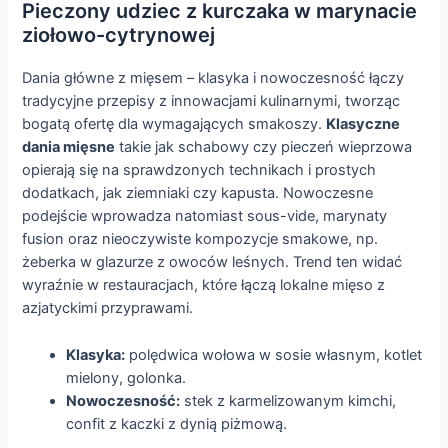
Pieczony udziec z kurczaka w marynacie
ziołowo-cytrynowej
Dania główne z mięsem – klasyka i nowoczesność łączy
tradycyjne przepisy z innowacjami kulinarnymi, tworząc
bogatą ofertę dla wymagających smakoszy.
Klasyczne
dania mięsne
takie jak schabowy czy pieczeń wieprzowa
opierają się na sprawdzonych technikach i prostych
dodatkach, jak ziemniaki czy kapusta. Nowoczesne
podejście wprowadza natomiast sous-vide, marynaty
fusion oraz nieoczywiste kompozycje smakowe, np.
żeberka w glazurze z owoców leśnych. Trend ten widać
wyraźnie w restauracjach, które łączą lokalne mięso z
azjatyckimi przyprawami.
Klasyka:
polędwica wołowa w sosie własnym, kotlet
mielony, golonka.
Nowoczesność:
stek z karmelizowanym kimchi,
confit z kaczki z dynią piżmową.