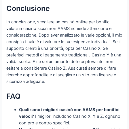
Conclusione
In conclusione, scegliere un casinò online per bonifici
veloci in casino sicuri non AAMS richiede attenzione e
considerazione. Dopo aver analizzato le varie opzioni, il mio
consiglio finale è di valutare le tue esigenze individuali. Se il
supporto clienti è una priorità, opta per Casino X. Se
preferisci metodi di pagamento tradizionali, Casino Y è una
valida scelta. E se sei un amante delle criptovalute, non
esitare a considerare Casino Z. Assicurati sempre di fare
ricerche approfondite e di scegliere un sito con licenze e
sicurezza adeguate.
FAQ
Quali sono i migliori casinò non AAMS per bonifici
veloci?
I migliori includono Casino X, Y e Z, ognuno
con pro e contro specifici.