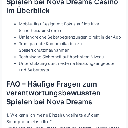
Spielen bei Nova Dreams Casino
im Überblick
Mobile-first Design mit Fokus auf intuitive
Sicherheitsfunktionen
Umfangreiche Selbstbegrenzungen direkt in der App
Transparente Kommunikation zu
Spielerschutzmaßnahmen
Technische Sicherheit auf höchstem Niveau
Unterstützung durch externe Beratungsangebote
und Selbsttests
FAQ – Häufige Fragen zum
verantwortungsbewussten
Spielen bei Nova Dreams
1. Wie kann ich meine Einzahlungslimits auf dem
Smartphone einstellen?