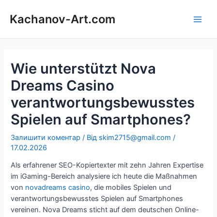
Перейти
до
Kachanov-Art.com
Main
вмісту
Men
Wie unterstützt Nova
Dreams Casino
verantwortungsbewusstes
Spielen auf Smartphones?
Залишити коментар
/ Від
skim2715@gmail.com
/
17.02.2026
Als erfahrener SEO-Kopiertexter mit zehn Jahren Expertise
im iGaming-Bereich analysiere ich heute die Maßnahmen
von
novadreams casino
, die mobiles Spielen und
verantwortungsbewusstes Spielen auf Smartphones
vereinen. Nova Dreams sticht auf dem deutschen Online-