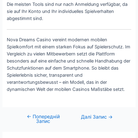
Die meisten Tools sind nur nach Anmeldung verfügbar, da
sie auf Ihr Konto und Ihr individuelles Spielverhalten
abgestimmt sind.
Nova Dreams Casino vereint modernen mobilen
Spielkomfort mit einem starken Fokus auf Spielerschutz. Im
Vergleich zu vielen Mitbewerbern setzt die Plattform
besonders auf eine einfache und schnelle Handhabung der
Schutzfunktionen auf dem Smartphone. So bleibt das
Spielerlebnis sicher, transparent und
verantwortungsbewusst – ein Modell, das in der
dynamischen Welt der mobilen Casinos Maßstäbe setzt.
←
Попередній
Навігація
Далі Запис
→
Запис
записів