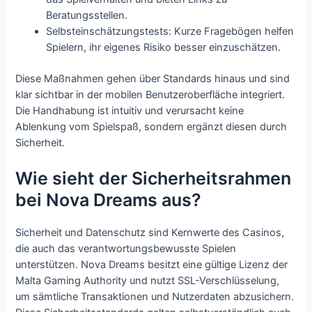
Beratungsstellen.
Selbsteinschätzungstests: Kurze Fragebögen helfen
Spielern, ihr eigenes Risiko besser einzuschätzen.
Diese Maßnahmen gehen über Standards hinaus und sind
klar sichtbar in der mobilen Benutzeroberfläche integriert.
Die Handhabung ist intuitiv und verursacht keine
Ablenkung vom Spielspaß, sondern ergänzt diesen durch
Sicherheit.
Wie sieht der Sicherheitsrahmen
bei Nova Dreams aus?
Sicherheit und Datenschutz sind Kernwerte des Casinos,
die auch das verantwortungsbewusste Spielen
unterstützen. Nova Dreams besitzt eine gültige Lizenz der
Malta Gaming Authority und nutzt SSL-Verschlüsselung,
um sämtliche Transaktionen und Nutzerdaten abzusichern.