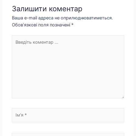
Залишити коментар
Ваша e-mail адреса не оприлюднюватиметься.
Обов’язкові поля позначені
*
Введіть
коментар
...
Ім'я
*