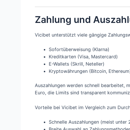
Zahlung und Auszahlun
Vicibet unterstützt viele gängige Zahlungsw
Sofortüberweisung (Klarna)
Kreditkarten (Visa, Mastercard)
E-Wallets (Skrill, Neteller)
Kryptowährungen (Bitcoin, Ethereum
Auszahlungen werden schnell bearbeitet, me
Euro, die Limits sind transparent kommunizi
Vorteile bei Vicibet im Vergleich zum Durch
Schnelle Auszahlungen (meist unter 
Breite Auswahl an Zahlungsmethoden