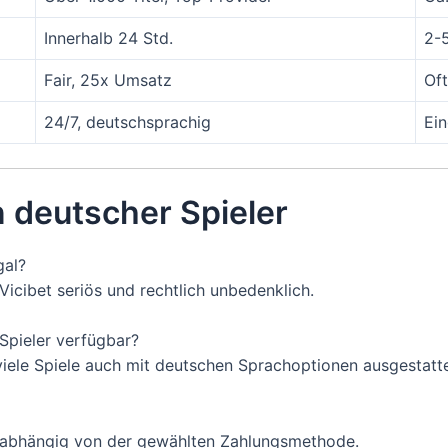
Innerhalb 24 Std.
2-
Fair, 25x Umsatz
Of
24/7, deutschsprachig
Ein
 deutscher Spieler
gal?
Vicibet seriös und rechtlich unbedenklich.
 Spieler verfügbar?
 viele Spiele auch mit deutschen Sprachoptionen ausgestatte
, abhängig von der gewählten Zahlungsmethode.