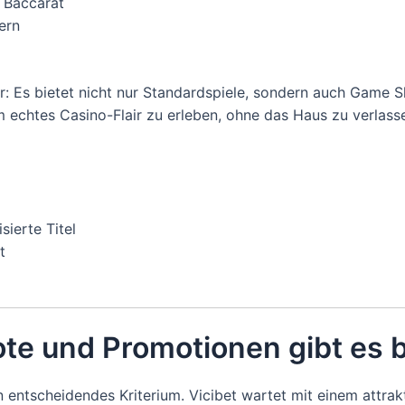
& Baccarat
ern
: Es bietet nicht nur Standardspiele, sondern auch Game S
um echtes Casino-Flair zu erleben, ohne das Haus zu verlass
sierte Titel
t
e und Promotionen gibt es be
n entscheidendes Kriterium. Vicibet wartet mit einem attr