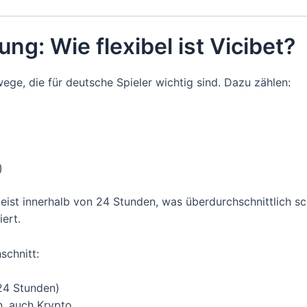
g: Wie flexibel ist Vicibet?
ege, die für deutsche Spieler wichtig sind. Dazu zählen:
)
ist innerhalb von 24 Stunden, was überdurchschnittlich schn
ert.
schnitt:
24 Stunden)
, auch Krypto