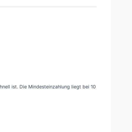
ell ist. Die Mindesteinzahlung liegt bei 10