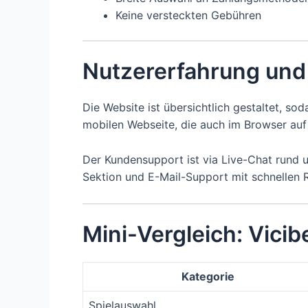
Keine versteckten Gebühren
Nutzererfahrung und
Die Website ist übersichtlich gestaltet, so
mobilen Webseite, die auch im Browser auf 
Der Kundensupport ist via Live-Chat rund 
Sektion und E-Mail-Support mit schnellen R
Mini-Vergleich: Vicib
Kategorie
Spielauswahl