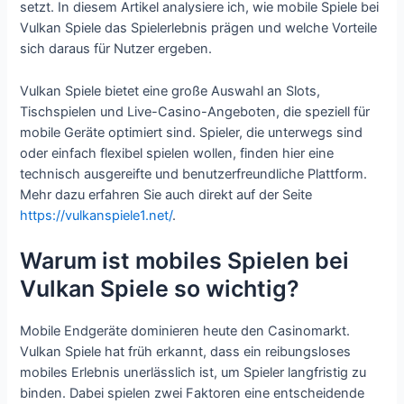
setzt. In diesem Artikel analysiere ich, wie mobile Spiele bei
Vulkan Spiele das Spielerlebnis prägen und welche Vorteile
sich daraus für Nutzer ergeben.
Vulkan Spiele bietet eine große Auswahl an Slots,
Tischspielen und Live-Casino-Angeboten, die speziell für
mobile Geräte optimiert sind. Spieler, die unterwegs sind
oder einfach flexibel spielen wollen, finden hier eine
technisch ausgereifte und benutzerfreundliche Plattform.
Mehr dazu erfahren Sie auch direkt auf der Seite
https://vulkanspiele1.net/
.
Warum ist mobiles Spielen bei
Vulkan Spiele so wichtig?
Mobile Endgeräte dominieren heute den Casinomarkt.
Vulkan Spiele hat früh erkannt, dass ein reibungsloses
mobiles Erlebnis unerlässlich ist, um Spieler langfristig zu
binden. Dabei spielen zwei Faktoren eine entscheidende