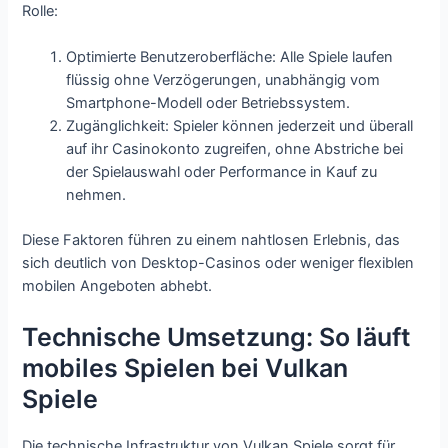
Rolle:
Optimierte Benutzeroberfläche: Alle Spiele laufen
flüssig ohne Verzögerungen, unabhängig vom
Smartphone-Modell oder Betriebssystem.
Zugänglichkeit: Spieler können jederzeit und überall
auf ihr Casinokonto zugreifen, ohne Abstriche bei
der Spielauswahl oder Performance in Kauf zu
nehmen.
Diese Faktoren führen zu einem nahtlosen Erlebnis, das
sich deutlich von Desktop-Casinos oder weniger flexiblen
mobilen Angeboten abhebt.
Technische Umsetzung: So läuft
mobiles Spielen bei Vulkan
Spiele
Die technische Infrastruktur von Vulkan Spiele sorgt für