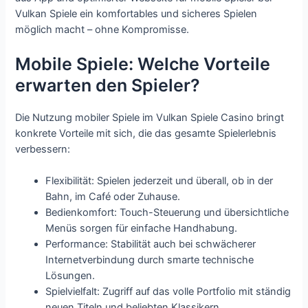
Vulkan Spiele ein komfortables und sicheres Spielen
möglich macht – ohne Kompromisse.
Mobile Spiele: Welche Vorteile
erwarten den Spieler?
Die Nutzung mobiler Spiele im Vulkan Spiele Casino bringt
konkrete Vorteile mit sich, die das gesamte Spielerlebnis
verbessern:
Flexibilität: Spielen jederzeit und überall, ob in der
Bahn, im Café oder Zuhause.
Bedienkomfort: Touch-Steuerung und übersichtliche
Menüs sorgen für einfache Handhabung.
Performance: Stabilität auch bei schwächerer
Internetverbindung durch smarte technische
Lösungen.
Spielvielfalt: Zugriff auf das volle Portfolio mit ständig
neuen Titeln und beliebten Klassikern.