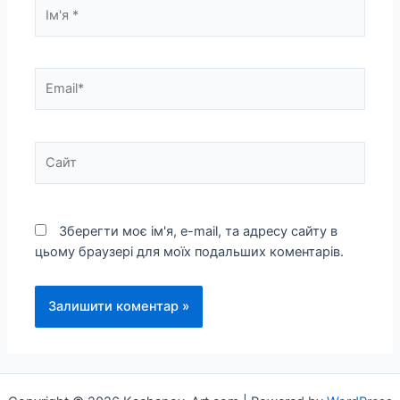
Ім'я
*
Email*
Сайт
Зберегти моє ім'я, e-mail, та адресу сайту в
цьому браузері для моїх подальших коментарів.