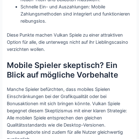
Schnelle Ein- und Auszahlungen: Mobile
Zahlungsmethoden sind integriert und funktionieren
reibungslos.
Diese Punkte machen Vulkan Spiele zu einer attraktiven
Option für alle, die unterwegs nicht auf ihr Lieblingscasino
verzichten wollen.
Mobile Spieler skeptisch? Ein
Blick auf mögliche Vorbehalte
Manche Spieler befürchten, dass mobiles Spielen
Einschränkungen bei der Grafikqualität oder bei
Bonusaktionen mit sich bringen könnte. Vulkan Spiele
begegnet diesem Skeptizismus mit einer klaren Strategie:
Alle mobilen Spiele entsprechen den gleichen
Qualitätsstandards wie die Desktop-Versionen.
Bonusangebote sind zudem für alle Nutzer gleichwertig