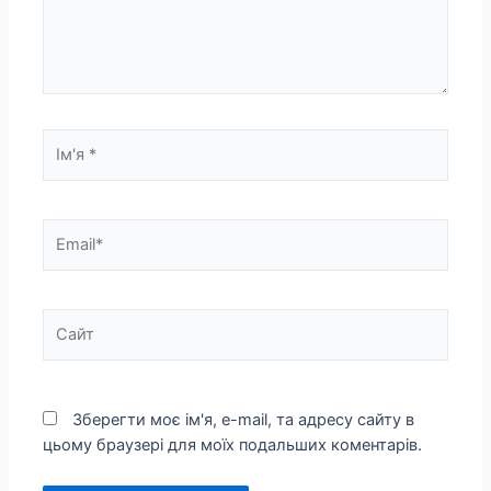
Ім'я
*
Email*
Сайт
Зберегти моє ім'я, e-mail, та адресу сайту в
цьому браузері для моїх подальших коментарів.