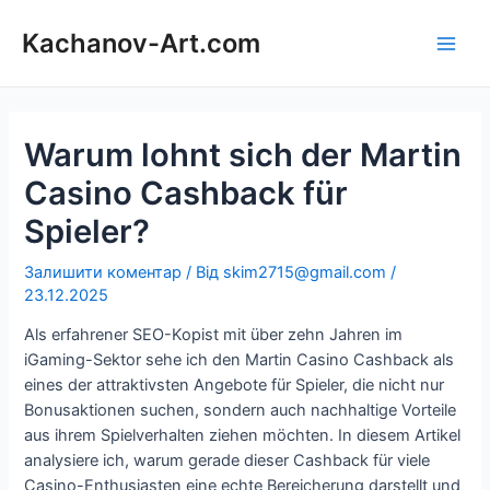
Перейти
до
Kachanov-Art.com
Main
вмісту
Men
Warum lohnt sich der Martin
Casino Cashback für
Spieler?
Залишити коментар
/ Від
skim2715@gmail.com
/
23.12.2025
Als erfahrener SEO-Kopist mit über zehn Jahren im
iGaming-Sektor sehe ich den Martin Casino Cashback als
eines der attraktivsten Angebote für Spieler, die nicht nur
Bonusaktionen suchen, sondern auch nachhaltige Vorteile
aus ihrem Spielverhalten ziehen möchten. In diesem Artikel
analysiere ich, warum gerade dieser Cashback für viele
Casino-Enthusiasten eine echte Bereicherung darstellt und