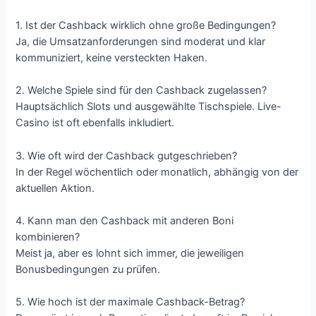
1. Ist der Cashback wirklich ohne große Bedingungen?
Ja, die Umsatzanforderungen sind moderat und klar
kommuniziert, keine versteckten Haken.
2. Welche Spiele sind für den Cashback zugelassen?
Hauptsächlich Slots und ausgewählte Tischspiele. Live-
Casino ist oft ebenfalls inkludiert.
3. Wie oft wird der Cashback gutgeschrieben?
In der Regel wöchentlich oder monatlich, abhängig von der
aktuellen Aktion.
4. Kann man den Cashback mit anderen Boni
kombinieren?
Meist ja, aber es lohnt sich immer, die jeweiligen
Bonusbedingungen zu prüfen.
5. Wie hoch ist der maximale Cashback-Betrag?