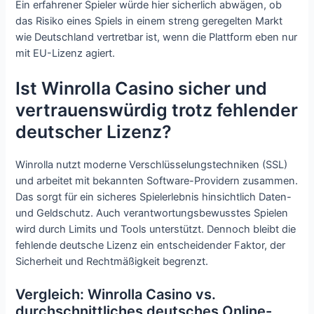
Ein erfahrener Spieler würde hier sicherlich abwägen, ob
das Risiko eines Spiels in einem streng geregelten Markt
wie Deutschland vertretbar ist, wenn die Plattform eben nur
mit EU-Lizenz agiert.
Ist Winrolla Casino sicher und
vertrauenswürdig trotz fehlender
deutscher Lizenz?
Winrolla nutzt moderne Verschlüsselungstechniken (SSL)
und arbeitet mit bekannten Software-Providern zusammen.
Das sorgt für ein sicheres Spielerlebnis hinsichtlich Daten-
und Geldschutz. Auch verantwortungsbewusstes Spielen
wird durch Limits und Tools unterstützt. Dennoch bleibt die
fehlende deutsche Lizenz ein entscheidender Faktor, der
Sicherheit und Rechtmäßigkeit begrenzt.
Vergleich: Winrolla Casino vs.
durchschnittliches deutsches Online-