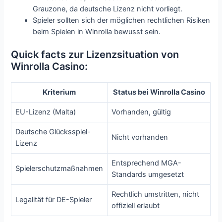
Grauzone, da deutsche Lizenz nicht vorliegt.
Spieler sollten sich der möglichen rechtlichen Risiken
beim Spielen in Winrolla bewusst sein.
Quick facts zur Lizenzsituation von
Winrolla Casino:
Kriterium
Status bei Winrolla Casino
EU-Lizenz (Malta)
Vorhanden, gültig
Deutsche Glücksspiel-
Nicht vorhanden
Lizenz
Entsprechend MGA-
Spielerschutzmaßnahmen
Standards umgesetzt
Rechtlich umstritten, nicht
Legalität für DE-Spieler
offiziell erlaubt