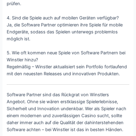
prüfen.
4. Sind die Spiele auch auf mobilen Geräten verfügbar?
Ja, die Software Partner optimieren ihre Spiele für mobile
Endgeräte, sodass das Spielen unterwegs problemlos
möglich ist.
5. Wie oft kommen neue Spiele von Software Partnern bei
Winstler hinzu?
Regelmäßig – Winstler aktualisiert sein Portfolio fortlaufend
mit den neuesten Releases und innovativen Produkten.
Software Partner sind das Rückgrat von Winstlers
Angebot. Ohne sie wären erstklassige Spielerlebnisse,
Sicherheit und Innovation undenkbar. Wer als Spieler nach
einem modernen und zuverlässigen Casino sucht, sollte
daher immer auch auf die Qualität der dahinterstehenden
Software achten – bei Winstler ist das in besten Händen.