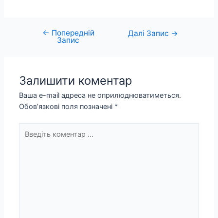
←
Попередній
Навігація
Далі Запис
→
Запис
записів
Залишити коментар
Ваша e-mail адреса не оприлюднюватиметься.
Обов’язкові поля позначені
*
Введіть
коментар
...