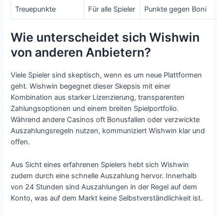
Treuepunkte
Für alle Spieler
Punkte gegen Boni
Wie unterscheidet sich Wishwin
von anderen Anbietern?
Viele Spieler sind skeptisch, wenn es um neue Plattformen
geht. Wishwin begegnet dieser Skepsis mit einer
Kombination aus starker Lizenzierung, transparenten
Zahlungsoptionen und einem breiten Spielportfolio.
Während andere Casinos oft Bonusfallen oder verzwickte
Auszahlungsregeln nutzen, kommuniziert Wishwin klar und
offen.
Aus Sicht eines erfahrenen Spielers hebt sich Wishwin
zudem durch eine schnelle Auszahlung hervor. Innerhalb
von 24 Stunden sind Auszahlungen in der Regel auf dem
Konto, was auf dem Markt keine Selbstverständlichkeit ist.