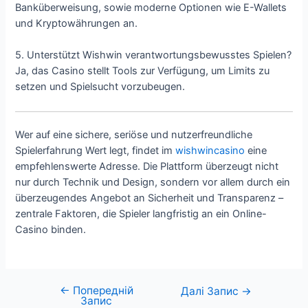
Banküberweisung, sowie moderne Optionen wie E-Wallets
und Kryptowährungen an.
5. Unterstützt Wishwin verantwortungsbewusstes Spielen?
Ja, das Casino stellt Tools zur Verfügung, um Limits zu
setzen und Spielsucht vorzubeugen.
Wer auf eine sichere, seriöse und nutzerfreundliche
Spielerfahrung Wert legt, findet im
wishwincasino
eine
empfehlenswerte Adresse. Die Plattform überzeugt nicht
nur durch Technik und Design, sondern vor allem durch ein
überzeugendes Angebot an Sicherheit und Transparenz –
zentrale Faktoren, die Spieler langfristig an ein Online-
Casino binden.
←
Попередній
Навігація
Далі Запис
→
Запис
записів