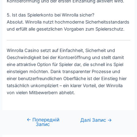
Kontoeröffnung und der ersten Einzahlung aktiviert wird.
5. Ist das Spielerkonto bei Winrolla sicher?
Absolut. Winrolla nutzt hochmoderne Sicherheitsstandards
und erfüllt alle gesetzlichen Vorgaben zum Spielerschutz.
Winrolla Casino setzt auf Einfachheit, Sicherheit und
Geschwindigkeit bei der Kontoeröffnung und stellt damit
eine attraktive Option für Spieler dar, die schnell ins Spiel
einsteigen möchten. Dank transparenter Prozesse und
einer benutzerfreundlichen Oberfläche ist der Einstieg hier
tatsächlich unkompliziert – ein klarer Vorteil, der Winrolla
von vielen Mitbewerbern abhebt.
←
Попередній
Навігація
Далі Запис
→
Запис
записів