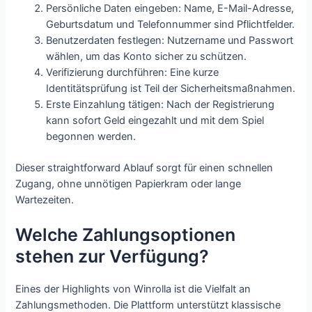
Persönliche Daten eingeben: Name, E-Mail-Adresse,
Geburtsdatum und Telefonnummer sind Pflichtfelder.
Benutzerdaten festlegen: Nutzername und Passwort
wählen, um das Konto sicher zu schützen.
Verifizierung durchführen: Eine kurze
Identitätsprüfung ist Teil der Sicherheitsmaßnahmen.
Erste Einzahlung tätigen: Nach der Registrierung
kann sofort Geld eingezahlt und mit dem Spiel
begonnen werden.
Dieser straightforward Ablauf sorgt für einen schnellen
Zugang, ohne unnötigen Papierkram oder lange
Wartezeiten.
Welche Zahlungsoptionen
stehen zur Verfügung?
Eines der Highlights von Winrolla ist die Vielfalt an
Zahlungsmethoden. Die Plattform unterstützt klassische