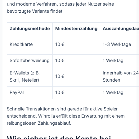
und moderne Verfahren, sodass jeder Nutzer seine
bevorzugte Variante findet.
Zahlungsmethode
Mindesteinzahlung
Auszahlungsdau
Kreditkarte
10 €
1-3 Werktage
Sofortüberweisung
10 €
1 Werktag
E-Wallets (z.B.
Innerhalb von 24
10 €
Skrill, Neteller)
Stunden
PayPal
10 €
1 Werktag
Schnelle Transaktionen sind gerade für aktive Spieler
entscheidend. Winrolla erfüllt diese Erwartung mit einem
reibungslosen Zahlungsablauf.
Wie sicher ist das Konto bei