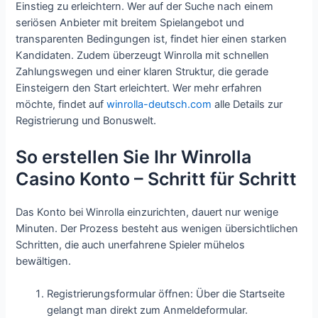
Einstieg zu erleichtern. Wer auf der Suche nach einem
seriösen Anbieter mit breitem Spielangebot und
transparenten Bedingungen ist, findet hier einen starken
Kandidaten. Zudem überzeugt Winrolla mit schnellen
Zahlungswegen und einer klaren Struktur, die gerade
Einsteigern den Start erleichtert. Wer mehr erfahren
möchte, findet auf
winrolla-deutsch.com
alle Details zur
Registrierung und Bonuswelt.
So erstellen Sie Ihr Winrolla
Casino Konto – Schritt für Schritt
Das Konto bei Winrolla einzurichten, dauert nur wenige
Minuten. Der Prozess besteht aus wenigen übersichtlichen
Schritten, die auch unerfahrene Spieler mühelos
bewältigen.
Registrierungsformular öffnen: Über die Startseite
gelangt man direkt zum Anmeldeformular.