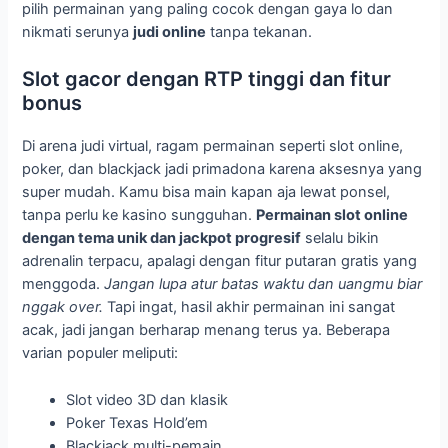
pilih permainan yang paling cocok dengan gaya lo dan
nikmati serunya
judi online
tanpa tekanan.
Slot gacor dengan RTP tinggi dan fitur
bonus
Di arena judi virtual, ragam permainan seperti slot online,
poker, dan blackjack jadi primadona karena aksesnya yang
super mudah. Kamu bisa main kapan aja lewat ponsel,
tanpa perlu ke kasino sungguhan.
Permainan slot online
dengan tema unik dan jackpot progresif
selalu bikin
adrenalin terpacu, apalagi dengan fitur putaran gratis yang
menggoda.
Jangan lupa atur batas waktu dan uangmu biar
nggak over.
Tapi ingat, hasil akhir permainan ini sangat
acak, jadi jangan berharap menang terus ya. Beberapa
varian populer meliputi:
Slot video 3D dan klasik
Poker Texas Hold’em
Blackjack multi-pemain