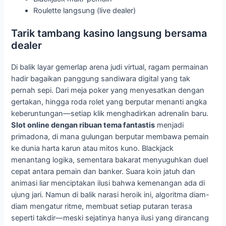
Roulette langsung (live dealer)
Tarik tambang kasino langsung bersama
dealer
Di balik layar gemerlap arena judi virtual, ragam permainan
hadir bagaikan panggung sandiwara digital yang tak
pernah sepi. Dari meja poker yang menyesatkan dengan
gertakan, hingga roda rolet yang berputar menanti angka
keberuntungan—setiap klik menghadirkan adrenalin baru.
Slot online dengan ribuan tema fantastis
menjadi
primadona, di mana gulungan berputar membawa pemain
ke dunia harta karun atau mitos kuno. Blackjack
menantang logika, sementara bakarat menyuguhkan duel
cepat antara pemain dan banker. Suara koin jatuh dan
animasi liar menciptakan ilusi bahwa kemenangan ada di
ujung jari. Namun di balik narasi heroik ini, algoritma diam-
diam mengatur ritme, membuat setiap putaran terasa
seperti takdir—meski sejatinya hanya ilusi yang dirancang