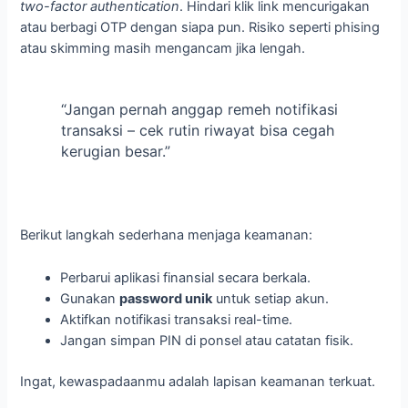
two-factor authentication
. Hindari klik link mencurigakan
atau berbagi OTP dengan siapa pun. Risiko seperti phising
atau skimming masih mengancam jika lengah.
“Jangan pernah anggap remeh notifikasi
transaksi – cek rutin riwayat bisa cegah
kerugian besar.”
Berikut langkah sederhana menjaga keamanan:
Perbarui aplikasi finansial secara berkala.
Gunakan
password unik
untuk setiap akun.
Aktifkan notifikasi transaksi real-time.
Jangan simpan PIN di ponsel atau catatan fisik.
Ingat, kewaspadaanmu adalah lapisan keamanan terkuat.