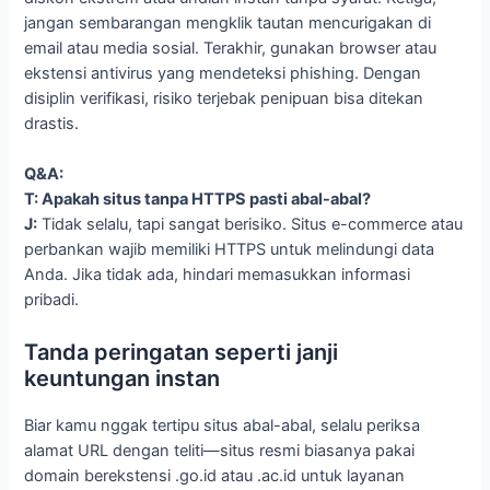
jangan sembarangan mengklik tautan mencurigakan di
email atau media sosial. Terakhir, gunakan browser atau
ekstensi antivirus yang mendeteksi phishing. Dengan
disiplin verifikasi, risiko terjebak penipuan bisa ditekan
drastis.
Q&A:
T: Apakah situs tanpa HTTPS pasti abal-abal?
J:
Tidak selalu, tapi sangat berisiko. Situs e-commerce atau
perbankan wajib memiliki HTTPS untuk melindungi data
Anda. Jika tidak ada, hindari memasukkan informasi
pribadi.
Tanda peringatan seperti janji
keuntungan instan
Biar kamu nggak tertipu situs abal-abal, selalu periksa
alamat URL dengan teliti—situs resmi biasanya pakai
domain berekstensi .go.id atau .ac.id untuk layanan