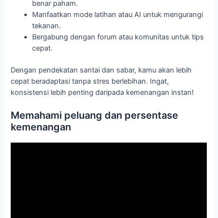
benar paham.
Manfaatkan mode latihan atau AI untuk mengurangi
tekanan.
Bergabung dengan forum atau komunitas untuk tips
cepat.
Dengan pendekatan santai dan sabar, kamu akan lebih
cepat beradaptasi tanpa stres berlebihan. Ingat,
konsistensi lebih penting daripada kemenangan instan!
Memahami peluang dan persentase
kemenangan