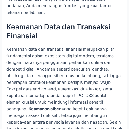
bertahap, Anda membangun fondasi yang kuat tanpa
tekanan berlebihan.
Keamanan Data dan Transaksi
Finansial
Keamanan data dan transaksi finansial merupakan pilar
fundamental dalam ekosistem digital modern, terutama
dengan maraknya penggunaan perbankan online dan
dompet digital. Ancaman seperti pencurian identitas,
phishing, dan serangan siber terus berkembang, sehingga
penerapan protokol keamanan berlapis menjadi wajib.
Enkripsi data end-to-end, autentikasi dua faktor, serta
kepatuhan terhadap standar seperti PCI DSS adalah
elemen krusial untuk melindungi informasi sensitif
pengguna.
Keamanan siber
yang ketat tidak hanya
mencegah akses tidak sah, tetapi juga membangun
kepercayaan antara penyedia layanan dan nasabah. Selain
itu, edukasi pengguna mengenai praktik aman, seperti tidak