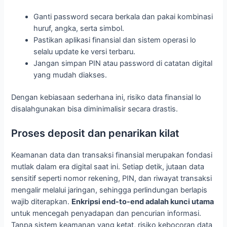
Ganti password secara berkala dan pakai kombinasi
huruf, angka, serta simbol.
Pastikan aplikasi finansial dan sistem operasi lo
selalu update ke versi terbaru.
Jangan simpan PIN atau password di catatan digital
yang mudah diakses.
Dengan kebiasaan sederhana ini, risiko data finansial lo
disalahgunakan bisa diminimalisir secara drastis.
Proses deposit dan penarikan kilat
Keamanan data dan transaksi finansial merupakan fondasi
mutlak dalam era digital saat ini. Setiap detik, jutaan data
sensitif seperti nomor rekening, PIN, dan riwayat transaksi
mengalir melalui jaringan, sehingga perlindungan berlapis
wajib diterapkan.
Enkripsi end-to-end adalah kunci utama
untuk mencegah penyadapan dan pencurian informasi.
Tanpa sistem keamanan yang ketat, risiko kebocoran data