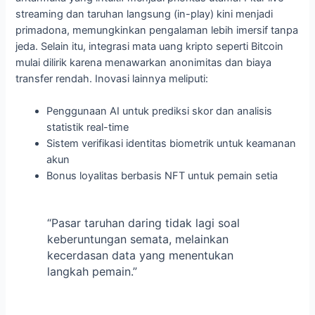
streaming dan taruhan langsung (in-play) kini menjadi
primadona, memungkinkan pengalaman lebih imersif tanpa
jeda. Selain itu, integrasi mata uang kripto seperti Bitcoin
mulai dilirik karena menawarkan anonimitas dan biaya
transfer rendah. Inovasi lainnya meliputi:
Penggunaan AI untuk prediksi skor dan analisis
statistik real-time
Sistem verifikasi identitas biometrik untuk keamanan
akun
Bonus loyalitas berbasis NFT untuk pemain setia
“Pasar taruhan daring tidak lagi soal
keberuntungan semata, melainkan
kecerdasan data yang menentukan
langkah pemain.”