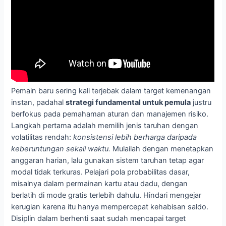
Pemain baru sering kali terjebak dalam target kemenangan
instan, padahal
strategi fundamental untuk pemula
justru
berfokus pada pemahaman aturan dan manajemen risiko.
Langkah pertama adalah memilih jenis taruhan dengan
volatilitas rendah:
konsistensi lebih berharga daripada
keberuntungan sekali waktu.
Mulailah dengan menetapkan
anggaran harian, lalu gunakan sistem taruhan tetap agar
modal tidak terkuras. Pelajari pola probabilitas dasar,
misalnya dalam permainan kartu atau dadu, dengan
berlatih di mode gratis terlebih dahulu. Hindari mengejar
kerugian karena itu hanya mempercepat kehabisan saldo.
Disiplin dalam berhenti saat sudah mencapai target