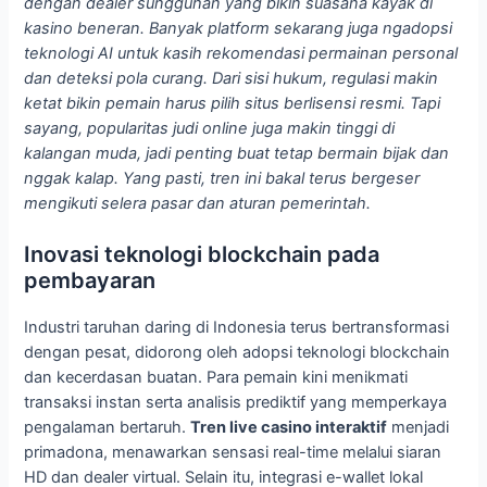
dengan dealer sungguhan yang bikin suasana kayak di
kasino beneran. Banyak platform sekarang juga ngadopsi
teknologi AI untuk kasih rekomendasi permainan personal
dan deteksi pola curang. Dari sisi hukum, regulasi makin
ketat bikin pemain harus pilih situs berlisensi resmi. Tapi
sayang, popularitas judi online juga makin tinggi di
kalangan muda, jadi penting buat tetap bermain bijak dan
nggak kalap. Yang pasti, tren ini bakal terus bergeser
mengikuti selera pasar dan aturan pemerintah.
Inovasi teknologi blockchain pada
pembayaran
Industri taruhan daring di Indonesia terus bertransformasi
dengan pesat, didorong oleh adopsi teknologi blockchain
dan kecerdasan buatan. Para pemain kini menikmati
transaksi instan serta analisis prediktif yang memperkaya
pengalaman bertaruh.
Tren live casino interaktif
menjadi
primadona, menawarkan sensasi real-time melalui siaran
HD dan dealer virtual. Selain itu, integrasi e-wallet lokal