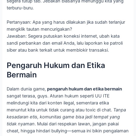
segera tutup tab. Jebakan biasanya menunggu kita yang
terburu-buru.
Pertanyaan: Apa yang harus dilakukan jika sudah terlanjur
mengklik tautan mencurigakan?
Jawaban: Segera putuskan koneksi internet, ubah kata
sandi perbankan dan email Anda, lalu laporkan ke patroli
siber atau bank terkait untuk memblokir transaksi.
Pengaruh Hukum dan Etika
Bermain
Dalam dunia game,
pengaruh hukum dan etika bermain
sangat terasa, guys. Aturan hukum seperti UU ITE
melindungi kita dari konten ilegal, sementara etika
menuntut kita untuk tidak curang atau toxic di chat.
Tanpa
kesadaran etis, komunitas game bisa jadi tempat yang
tidak nyaman
. Mulai dari respekan lawan, jangan pakai
cheat, hingga hindari bullying—semua ini bikin pengalaman