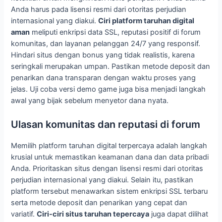
Anda harus pada lisensi resmi dari otoritas perjudian
internasional yang diakui.
Ciri platform taruhan digital
aman
meliputi enkripsi data SSL, reputasi positif di forum
komunitas, dan layanan pelanggan 24/7 yang responsif.
Hindari situs dengan bonus yang tidak realistis, karena
seringkali merupakan umpan. Pastikan metode deposit dan
penarikan dana transparan dengan waktu proses yang
jelas. Uji coba versi demo game juga bisa menjadi langkah
awal yang bijak sebelum menyetor dana nyata.
Ulasan komunitas dan reputasi di forum
Memilih platform taruhan digital terpercaya adalah langkah
krusial untuk memastikan keamanan dana dan data pribadi
Anda. Prioritaskan situs dengan lisensi resmi dari otoritas
perjudian internasional yang diakui. Selain itu, pastikan
platform tersebut menawarkan sistem enkripsi SSL terbaru
serta metode deposit dan penarikan yang cepat dan
variatif.
Ciri-ciri situs taruhan tepercaya
juga dapat dilihat