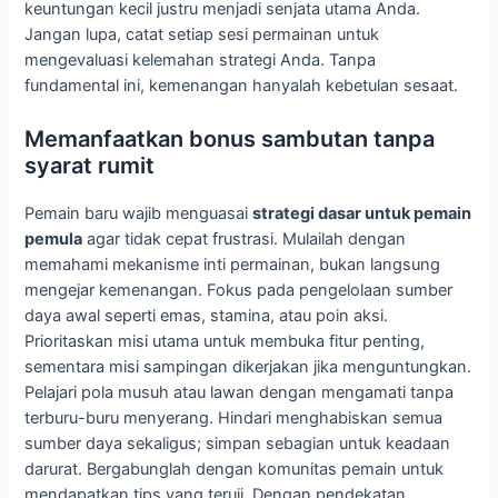
keuntungan kecil justru menjadi senjata utama Anda.
Jangan lupa, catat setiap sesi permainan untuk
mengevaluasi kelemahan strategi Anda. Tanpa
fundamental ini, kemenangan hanyalah kebetulan sesaat.
Memanfaatkan bonus sambutan tanpa
syarat rumit
Pemain baru wajib menguasai
strategi dasar untuk pemain
pemula
agar tidak cepat frustrasi. Mulailah dengan
memahami mekanisme inti permainan, bukan langsung
mengejar kemenangan. Fokus pada pengelolaan sumber
daya awal seperti emas, stamina, atau poin aksi.
Prioritaskan misi utama untuk membuka fitur penting,
sementara misi sampingan dikerjakan jika menguntungkan.
Pelajari pola musuh atau lawan dengan mengamati tanpa
terburu-buru menyerang. Hindari menghabiskan semua
sumber daya sekaligus; simpan sebagian untuk keadaan
darurat. Bergabunglah dengan komunitas pemain untuk
mendapatkan tips yang teruji. Dengan pendekatan