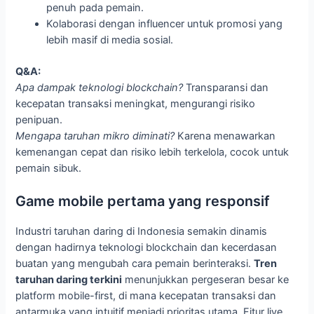
penuh pada pemain.
Kolaborasi dengan influencer untuk promosi yang
lebih masif di media sosial.
Q&A:
Apa dampak teknologi blockchain?
Transparansi dan
kecepatan transaksi meningkat, mengurangi risiko
penipuan.
Mengapa taruhan mikro diminati?
Karena menawarkan
kemenangan cepat dan risiko lebih terkelola, cocok untuk
pemain sibuk.
Game mobile pertama yang responsif
Industri taruhan daring di Indonesia semakin dinamis
dengan hadirnya teknologi blockchain dan kecerdasan
buatan yang mengubah cara pemain berinteraksi.
Tren
taruhan daring terkini
menunjukkan pergeseran besar ke
platform mobile-first, di mana kecepatan transaksi dan
antarmuka yang intuitif menjadi prioritas utama. Fitur live