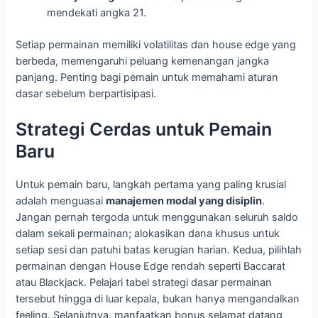
mendekati angka 21.
Setiap permainan memiliki volatilitas dan house edge yang
berbeda, memengaruhi peluang kemenangan jangka
panjang. Penting bagi pemain untuk memahami aturan
dasar sebelum berpartisipasi.
Strategi Cerdas untuk Pemain
Baru
Untuk pemain baru, langkah pertama yang paling krusial
adalah menguasai
manajemen modal yang disiplin
.
Jangan pernah tergoda untuk menggunakan seluruh saldo
dalam sekali permainan; alokasikan dana khusus untuk
setiap sesi dan patuhi batas kerugian harian. Kedua, pilihlah
permainan dengan House Edge rendah seperti Baccarat
atau Blackjack. Pelajari tabel strategi dasar permainan
tersebut hingga di luar kepala, bukan hanya mengandalkan
feeling. Selanjutnya, manfaatkan bonus selamat datang