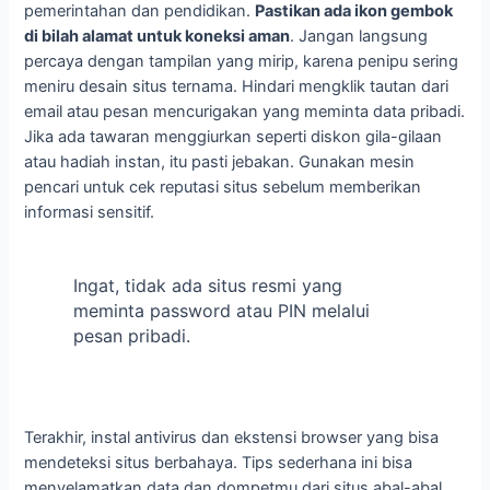
pemerintahan dan pendidikan.
Pastikan ada ikon gembok
di bilah alamat untuk koneksi aman
. Jangan langsung
percaya dengan tampilan yang mirip, karena penipu sering
meniru desain situs ternama. Hindari mengklik tautan dari
email atau pesan mencurigakan yang meminta data pribadi.
Jika ada tawaran menggiurkan seperti diskon gila-gilaan
atau hadiah instan, itu pasti jebakan. Gunakan mesin
pencari untuk cek reputasi situs sebelum memberikan
informasi sensitif.
Ingat, tidak ada situs resmi yang
meminta password atau PIN melalui
pesan pribadi.
Terakhir, instal antivirus dan ekstensi browser yang bisa
mendeteksi situs berbahaya. Tips sederhana ini bisa
menyelamatkan data dan dompetmu dari situs abal-abal.