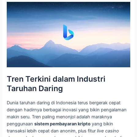
Tren Terkini dalam Industri
Taruhan Daring
Dunia taruhan daring di Indonesia terus bergerak cepat
dengan hadirnya berbagai inovasi yang bikin pengalaman
makin seru. Tren paling menonjol adalah maraknya
penggunaan
sistem pembayaran kripto
yang bikin
transaksi lebih cepat dan anonim, plus fitur
live casino