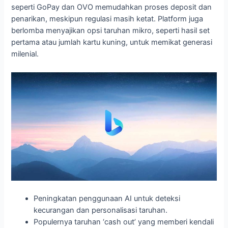
seperti GoPay dan OVO memudahkan proses deposit dan
penarikan, meskipun regulasi masih ketat. Platform juga
berlomba menyajikan opsi taruhan mikro, seperti hasil set
pertama atau jumlah kartu kuning, untuk memikat generasi
milenial.
Peningkatan penggunaan AI untuk deteksi
kecurangan dan personalisasi taruhan.
Populernya taruhan ‘cash out’ yang memberi kendali