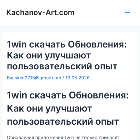
Перейти
до
Kachanov-Art.com
Main
вмісту
Men
1win скачать Обновления:
Как они улучшают
пользовательский опыт
Від
skim2715@gmail.com
/
19.05.2026
1win скачать Обновления:
Как они улучшают
пользовательский опыт
Обновления приложения 1win не только приносят