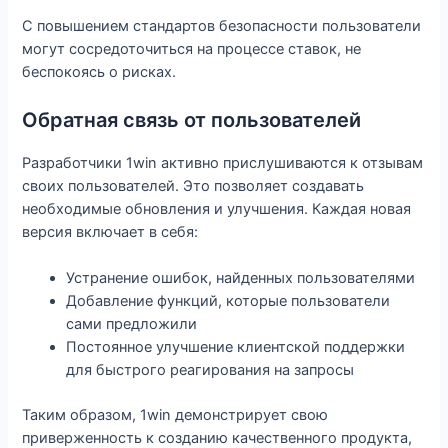
С повышением стандартов безопасности пользователи
могут сосредоточиться на процессе ставок, не
беспокоясь о рисках.
Обратная связь от пользователей
Разработчики 1win активно прислушиваются к отзывам
своих пользователей. Это позволяет создавать
необходимые обновления и улучшения. Каждая новая
версия включает в себя:
Устранение ошибок, найденных пользователями
Добавление функций, которые пользователи
сами предложили
Постоянное улучшение клиентской поддержки
для быстрого реагирования на запросы
Таким образом, 1win демонстрирует свою
приверженность к созданию качественного продукта,