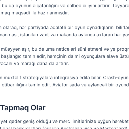
 bu da oyunun əlçatanlığını və cəlbediciliyini artırır. Təyyar
tmaq məqsədi ilə hazırlanmışdır.
laraq, hər partiyada ədalətli bir oyun oynadıqlarını bilirlər
nanması, istənilən vaxt və məkanda əyləncə axtaran hər y
q müəyyənləşir, bu de uma nəticələri süni etməni və ya proqn
başlanğıc təmin edir, həmçinin daimi oyunçulara əlavə üstün
əcanı və marağı daha da artırır.
ün müxtəlif strategiyalara inteqrasiya edilə bilər. Crash-oyu
 etibarlılığını təmin edir. Aviator sadə və əyləncəli bir oy
 Tapmaq Olar
fayət qədər geniş olduğu və mərc limitlərinizə uyğun hərəkət 
itional bank kartları (əsasən Australian visa və MasterCard)