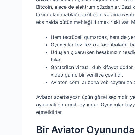
Bitcoin, eləcə də elektrum cüzdanlar. Bəzi 
lazım olan məbləği daxil edin və əməliyyat
əks halda bütün məbləği itirmək riski var. 
Həm təcrübəli qumarbaz, həm də yeni
Oyunçular tez-tez öz təcrübələrini bö
Uduşları çıxararkən hesabınızın təsd
bilər.
Göstərilən virtual klub kifayət qədər
video game bir yeniliyə çevrildi.
Aviator. com. arizona veb saytımıza ə
Aviator azerbaycan üçün gözəl seçimdir, yer
əyləncəli bir crash-oynudur. Oyuncular tə
etməlidirlər.
Bir Aviator Oyununda 