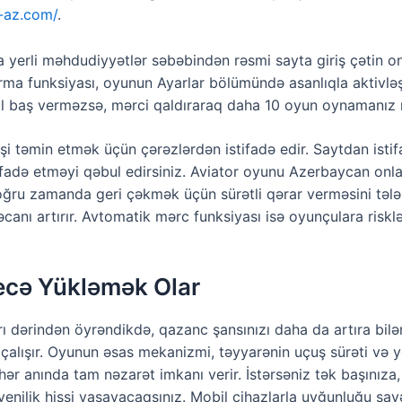
-az.com/
.
a yerli məhdudiyyətlər səbəbindən rəsmi sayta giriş çətin on
a funksiyası, oyunun Ayarlar bölümündə asanlıqla aktivləşdi
 baş verməzsə, mərci qaldıraraq daha 10 oyun oynamanız 
rişi təmin etmək üçün çərəzlərdən istifadə edir. Saytdan is
fadə etməyi qəbul edirsiniz. Aviator oyunu Azerbaycan onla
oğru zamanda geri çəkmək üçün sürətli qərar verməsini təl
anı artırır. Avtomatik mərc funksiyası isə oyunçulara risk
ecə Yükləmək Olar
ı dərindən öyrəndikdə, qazanc şansınızı daha da artıra bilərsi
alışır. Oyunun əsas mekanizmi, təyyarənin uçuş sürəti və 
hər anında tam nəzarət imkanı verir. İstərsəniz tək başınıza
enilik hissi yaşayacaqsınız. Mobil cihazlarla uyğunluğu sayə