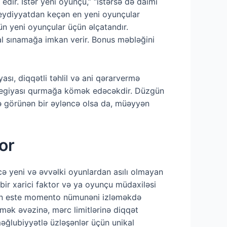
ir. İstər yeni oyunçu,” “istərsə də daimi
qeydiyyatdan keçən en yeni oyunçular
ün yeni oyunçular üçün əlçatandır.
hal sınamağa imkan verir. Bonus məbləğini
ası, diqqətli təhlil və ani qərarvermə
trategiyası qurmağa kömək edəcəkdir. Düzgün
sadə görünən bir əyləncə olsa da, müəyyən
or
cə yeni və əvvəlki oyunlardan asılı olmayan
bir xarici faktor və ya oyunçu müdaxiləsi
və en este momento nümunəni izləməkdə
rmək əvəzinə, mərc limitlərinə diqqət
lubiyyətlə üzləşənlər üçün unikal