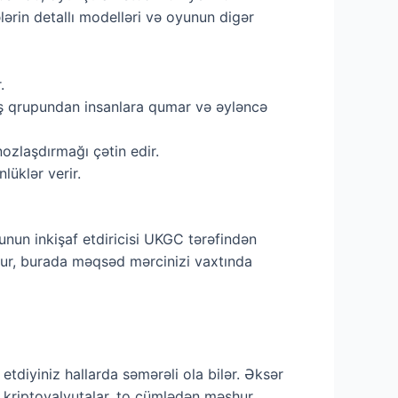
ələrin detallı modelləri və oyunun digər
.
aş qrupundan insanlara qumar və əyləncə
ozlaşdırmağı çətin edir.
lüklər verir.
nunun inkişaf etdiricisi UKGC tərəfindən
undur, burada məqsəd mərcinizi vaxtında
etdiyiniz hallarda səmərəli ola bilər. Əksər
, kriptovalyutalar, to cümlədən məşhur