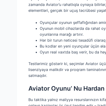
zamanda Aviator’u rahatlıqla oynaya bilirlər,
elementləri, gerçək bir uçuş təcrübəsi yaşa
Oyunçular oyunun şeffaflığından əmin o
Oyunun mobil cihazlarda da rahat oy
oyunlarına marağı artırır.
Hər bir turun nəticəsi təsadüfi olara
Bu kodlar en yeni oyunçular üçün əla 
Oyun real vaxtda baş verir, bu da həy
Testlərimiz göstərir ki, seçimlər Aviator üç
lisenziyaya malikdir və proqram təminatının
satmaqdır.
Aviator Oyunu’ Nu Hardan
Bu taktika yalnız maliyyə resurslarınızın ki
onlayn kazinolar üç üsul təqdim edir – trad