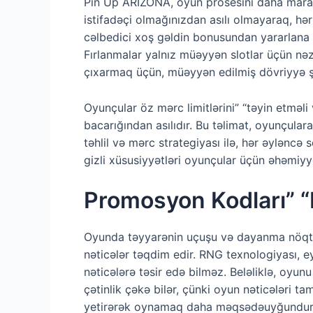
Pin Up ARIZONA, oyun prosesini daha maraqlı
istifadəçi olmağınızdan asılı olmayaraq, h
cəlbedici xoş gəldin bonusundan yararlana b
Fırlanmalar yalnız müəyyən slotlar üçün nəz
çıxarmaq üçün, müəyyən edilmiş dövriyyə şər
Oyunçular öz mərc limitlərini” “təyin etməli
bacarığından asılıdır. Bu təlimat, oyunçul
təhlil və mərc strategiyası ilə, hər əyləncə
gizli xüsusiyyətləri oyunçular üçün əhəmiyyət
Promosyon Kodları” 
Oyunda təyyarənin uçuşu və dayanma nöqtəsi 
nəticələr təqdim edir. RNG texnologiyası, e
nəticələrə təsir edə bilməz. Beləliklə, oy
çətinlik çəkə bilər, çünki oyun nəticələri 
yetirərək oynamaq daha məqsədəuyğundur. 